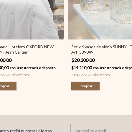
hado Hotelero OXFORD NEW ·
Set x 6 vasos de vidrio SUNNY L
 · Jean Cartier
Art. 589049
000,00
$20.300,00
00,00
$14.210,00
con
Transferencia o depósito
con
Transferencia o depó
.833,33
sin interés
6
x
$3.383,33
sin interés
mprar
ate y recibí nuestras ofertas.