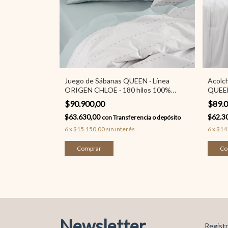
Juego de Sábanas QUEEN · Línea
Acolc
ORIGEN CHLOE · 180 hilos 100%
QUEEN
algodón · Alcoyana
$90.900,00
$89.
$63.630,00
$62.3
con
Transferencia o depósito
6
x
$15.150,00
sin interés
6
x
$14
Comprar
Co
Newsletter
Registr