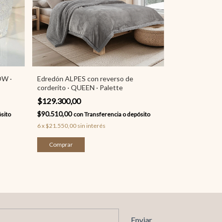
OW ·
Edredón ALPES con reverso de
corderito · QUEEN · Palette
$129.300,00
$90.510,00
sito
con
Transferencia o depósito
6
x
$21.550,00
sin interés
Comprar