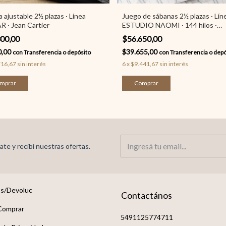
 ajustable 2½ plazas · Línea
Juego de sábanas 2½ plazas · Lín
 · Jean Cartier
ESTUDIO NAOMI · 144 hilos ·
Alcoyana
300,00
$56.650,00
0,00
$39.655,00
con
Transferencia o depósito
con
Transferencia o depó
716,67
sin interés
6
x
$9.441,67
sin interés
mprar
Comprar
ate y recibí nuestras ofertas.
s/Devoluc
Contactános
Comprar
5491125774711