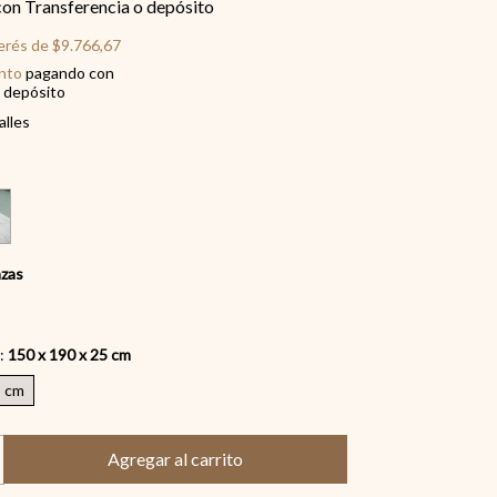
con
Transferencia o depósito
terés de
$9.766,67
nto
pagando con
o depósito
alles
azas
:
150 x 190 x 25 cm
5 cm