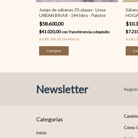
as · Línea
Juego de sábanas 2½ plazas · Línea
Sábana
4 hilos ·
URBAN BRIAR · 144 hilos · Palette
HOGAR
$58.600,00
$10.
$41.020,00
$7.21
cia o depósito
con
Transferencia o depósito
6
x
$9.766,67
sin interés
6
x
$1.
Comprar
Co
Newsletter
Registr
Cambio
Categorías
Cómo 
Inicio