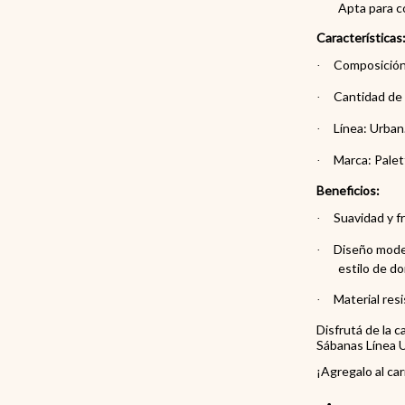
Apta para c
Características
Composición
·
Cantidad de h
·
Línea: Urban
·
Marca: Palet
·
Beneficios:
Suavidad y f
·
Diseño mode
·
estilo de do
Material resi
·
Disfrutá de la 
Sábanas Línea U
¡Agregalo al ca