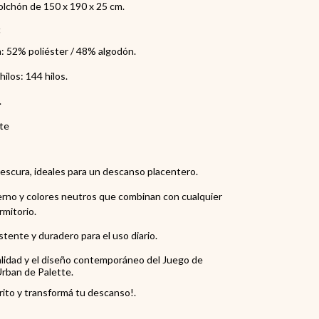
olchón de 150 x 190 x 25 cm.
:
: 52% poliéster / 48% algodón.
ilos: 144 hilos.
.
te
rescura, ideales para un descanso placentero.
rno y colores neutros que combinan con cualquier
rmitorio.
stente y duradero para el uso diario.
calidad y el diseño contemporáneo del Juego de
rban de Palette.
rrito y transformá tu descanso!.