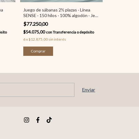
ea
Juego de sábanas 2½ plazas · Línea
Sábana ajustab
SENSE · 150 hilos · 100% algodón · Jean
algodón Línea 
Cartier
$77.250,00
$32.500,00
$54.075,00
$22.750,00
sito
con
Transferencia o depósito
co
6
x
$12.875,00
sin interés
6
x
$5.416,67
sin
Comprar
Comprar