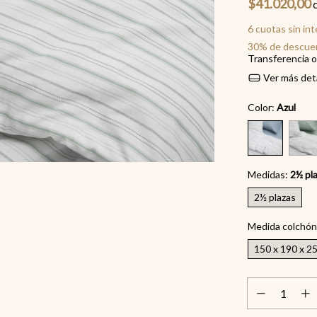
$41.020,00
6
cuotas sin in
30% de descue
Transferencia 
Ver más det
Color:
Azul
Medidas:
2½ pl
2½ plazas
Medida colchón
150 x 190 x 2