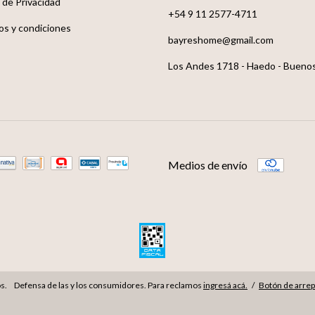
a de Privacidad
+54 9 11 2577-4711
os y condiciones
bayreshome@gmail.com
Los Andes 1718 - Haedo - Buenos
Medios de envío
Defensa de las y los consumidores. Para reclamos
ingresá acá.
/
Botón de arre