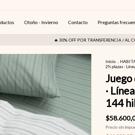
ductos
Otoño - Invierno
Contacto
Preguntas frecue
🔥 30% OFF POR TRANSFERENCIA / AL CONTAD
Inicio
.
HABIT
2½ plazas · Lín
Juego 
· Lín
144 hil
$58.600,
Precio sin imp